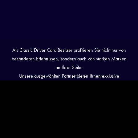
Als Classic Driver Card Besitzer profitieren Sie nicht nur von
besonderen Erlebnissen, sondern auch von starken Marken
an Ihrer Seite.
Unsere ausgewählten Partner bieten Ihnen exklusive
Rabatte, limitierte Produkte und bevorzugten Zugang –
speziell für Karteninhaber.
JETZT PARTNER
WERDEN